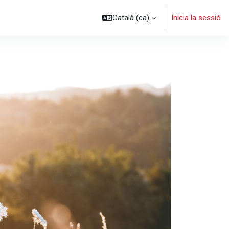
Català ‎(ca)‎
Inicia la sessió