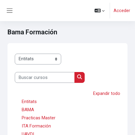
Salta al contenido principal
Acceder
Panel lateral
Bama Formación
Categorías
Buscar cursos
Buscar cursos
Expandir todo
Entitats
BAMA
Practicas Master
ITA Formación
UAVDI